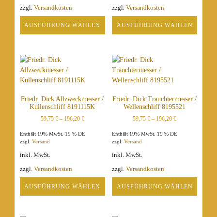
zzgl.
Versandkosten
zzgl.
Versandkosten
AUSFÜHRUNG WÄHLEN
AUSFÜHRUNG WÄHLEN
Dieses
Dieses
Produkt
Produkt
weist
weist
mehrere
mehrere
Varianten
Varianten
auf.
auf.
Friedr. Dick Allzweckmesser /
Friedr. Dick Tranchiermesser /
Die
Die
Kullenschliff 8191115K
Wellenschliff 8195521
Optionen
Optionen
59,75
€
–
196,20
€
59,75
€
–
196,20
€
können
können
auf
auf
Enthält 19% MwSt. 19 % DE
Enthält 19% MwSt. 19 % DE
der
der
zzgl.
Versand
zzgl.
Versand
Produktseite
Produktseite
inkl. MwSt.
inkl. MwSt.
gewählt
gewählt
zzgl.
Versandkosten
zzgl.
Versandkosten
werden
werden
AUSFÜHRUNG WÄHLEN
AUSFÜHRUNG WÄHLEN
Dieses
Dieses
Produkt
Produkt