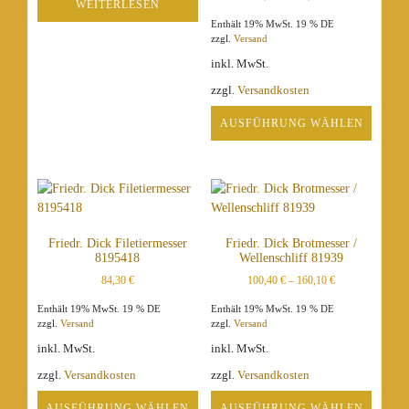
WEITERLESEN
auf
Enthält 19% MwSt. 19 % DE
der
zzgl.
Versand
Produktseite
inkl. MwSt.
gewählt
zzgl.
Versandkosten
werden
AUSFÜHRUNG WÄHLEN
Dieses
Produkt
weist
mehrere
Varianten
Friedr. Dick Filetiermesser
Friedr. Dick Brotmesser /
auf.
8195418
Wellenschliff 81939
Die
84,30
€
100,40
€
–
160,10
€
Optionen
können
Enthält 19% MwSt. 19 % DE
Enthält 19% MwSt. 19 % DE
auf
zzgl.
Versand
zzgl.
Versand
der
inkl. MwSt.
inkl. MwSt.
Produktseite
zzgl.
Versandkosten
zzgl.
Versandkosten
gewählt
werden
AUSFÜHRUNG WÄHLEN
AUSFÜHRUNG WÄHLEN