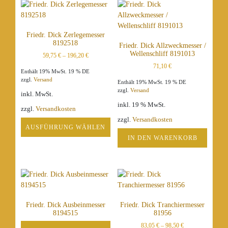
weist
weist
mehrere
mehrere
Varianten
Varianten
Friedr. Dick Zerlegemesser
auf.
auf.
8192518
Friedr. Dick Allzweckmesser /
Die
Die
Wellenschliff 8191013
59,75
€
–
196,20
€
Optionen
Optionen
71,10
€
können
können
Enthält 19% MwSt. 19 % DE
auf
auf
zzgl.
Versand
Enthält 19% MwSt. 19 % DE
der
der
zzgl.
Versand
inkl. MwSt.
Produktseite
Produktseite
inkl. 19 % MwSt.
zzgl.
Versandkosten
gewählt
gewählt
zzgl.
Versandkosten
werden
werden
AUSFÜHRUNG WÄHLEN
IN DEN WARENKORB
Dieses
Produkt
weist
mehrere
Varianten
auf.
Friedr. Dick Ausbeinmesser
Friedr. Dick Tranchiermesser
Die
8194515
81956
Optionen
83,05
€
–
98,50
€
können