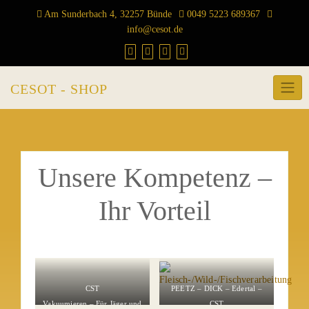
Am Sunderbach 4, 32257 Bünde
0049 5223 689367
info@cesot.de
CESOT - SHOP
Unsere Kompetenz –
Ihr Vorteil
CST
PEETZ – DICK – Edertal –
Vakuumieren – Für Jäger und
CST