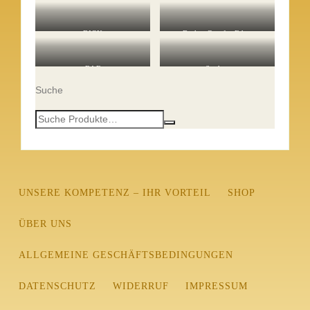
Köche
Fleisch-/ Wild-/
Fischverarbeitung
DICK
Dick – Graef – Edge
Werkzeuge für Profis
Schärfen – manuell und
Messer – Sägen – Scheren
elektrisch
BAF
Städter
Töpfe und Pannen
Die bunte Welt des Backens
Suche
UNSERE KOMPETENZ – IHR VORTEIL
SHOP
ÜBER UNS
ALLGEMEINE GESCHÄFTSBEDINGUNGEN
DATENSCHUTZ
WIDERRUF
IMPRESSUM