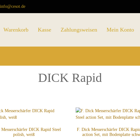
info@cesot.de
Warenkorb
Kasse
Zahlungsweisen
Mein Konto
DICK Rapid
k Messerschärfer DICK Rapid Steel
F. Dick Messerschärfer DICK Rapid
polish, weiß
action Set, mit Bodenplatte sch