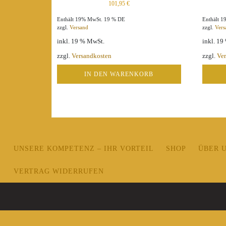
101,95
€
Enthält 19% MwSt. 19 % DE
Enthält 
zzgl.
Versand
zzgl.
Vers
inkl. 19 % MwSt.
inkl. 1
zzgl.
Versandkosten
zzgl.
Ve
IN DEN WARENKORB
UNSERE KOMPETENZ – IHR VORTEIL
SHOP
ÜBER 
VERTRAG WIDERRUFEN