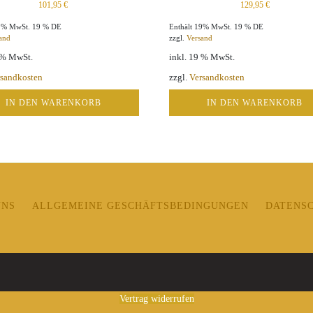
101,95
€
129,95
€
19% MwSt. 19 % DE
Enthält 19% MwSt. 19 % DE
and
zzgl.
Versand
9 % MwSt.
inkl. 19 % MwSt.
rsandkosten
zzgl.
Versandkosten
IN DEN WARENKORB
IN DEN WARENKORB
UNS
ALLGEMEINE GESCHÄFTSBEDINGUNGEN
DATENS
Vertrag widerrufen