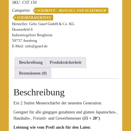
SKU:
CST 150
WEISS
Categories:
von
SCHÄRFEN - MANUELL UND ELEKTRISCH
Chef
SCHÄRFMASCHINEN
´s
Hersteller:
Gebr. Graef GmbH & Co. KG
choice
Donnerfeld 6
Industriegebiet Bergheim
Menge
59757 Arnsberg
E-Mail: info@graef.de
Beschreibung
Produktsicherheit
Rezensionen (0)
Beschreibung
Ein 2 Stufen Messerschärfer der neuesten Generation.
Geeignet für alle gängigen gezahnten und glatten Japanischen-,
Haushalts-, Freizeit- und Gewerbemesser
(15 + 20°)
.
Leistung wie vom Profi auch für den Laien: