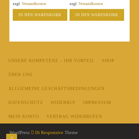
zzgl.
Versandkosten
zzgl.
Versandkosten
IN DEN WARENKORB
IN DEN WARENKORB
UNSERE KOMPETENZ – IHR VORTEIL
SHOP
ÜBER UNS
ALLGEMEINE GESCHÄFTSBEDINGUNGEN
DATENSCHUTZ
WIDERRUF
IMPRESSUM
MEIN KONTO
VERTRAG WIDERRUFEN
WordPress
Di Responsive
Theme