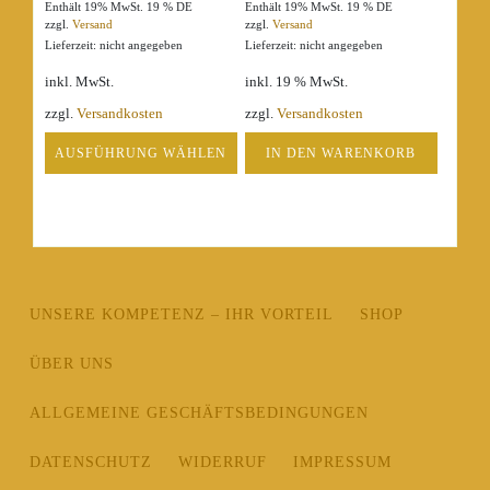
Enthält 19% MwSt. 19 % DE
Enthält 19% MwSt. 19 % DE
zzgl.
Versand
zzgl.
Versand
Lieferzeit: nicht angegeben
Lieferzeit: nicht angegeben
inkl. MwSt.
inkl. 19 % MwSt.
zzgl.
Versandkosten
zzgl.
Versandkosten
AUSFÜHRUNG WÄHLEN
IN DEN WARENKORB
Dieses
Produkt
weist
mehrere
Varianten
auf.
UNSERE KOMPETENZ – IHR VORTEIL
SHOP
Die
Optionen
ÜBER UNS
können
auf
ALLGEMEINE GESCHÄFTSBEDINGUNGEN
der
Produktseite
gewählt
DATENSCHUTZ
WIDERRUF
IMPRESSUM
werden