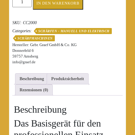
IN DEN WARENKORB
Messerschärfer
CC
2000
SKU:
CC2000
Menge
Categories:
SCHÄRFEN - MANUELL UND ELEKTRISCH
SCHÄRFMASCHINEN
Hersteller:
Gebr. Graef GmbH & Co. KG
Donnerfeld 6
59757 Arnsberg
info@graef.de
Beschreibung
Produktsicherheit
Rezensionen (0)
Beschreibung
Das Basisgerät für den
professionellen Einsatz