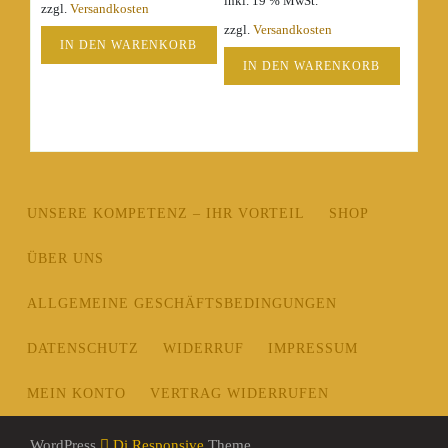
inkl. 19 % MwSt.
zzgl.
Versandkosten
zzgl.
Versandkosten
IN DEN WARENKORB
IN DEN WARENKORB
UNSERE KOMPETENZ – IHR VORTEIL
SHOP
ÜBER UNS
ALLGEMEINE GESCHÄFTSBEDINGUNGEN
DATENSCHUTZ
WIDERRUF
IMPRESSUM
MEIN KONTO
VERTRAG WIDERRUFEN
WordPress
Di Responsive
Theme