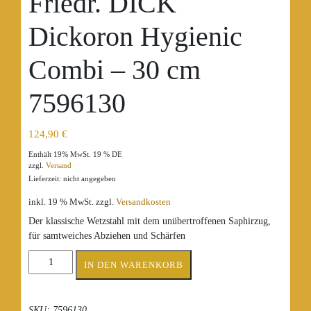
Friedr. DICK
Dickoron Hygienic
Combi – 30 cm
7596130
124,90
€
Enthält 19% MwSt. 19 % DE
zzgl.
Versand
Lieferzeit: nicht angegeben
inkl. 19 % MwSt.
zzgl.
Versandkosten
Der klassische Wetzstahl mit dem unübertroffenen Saphirzug,
für samtweiches Abziehen und Schärfen
Friedr.
IN DEN WARENKORB
DICK
Dickoron
Hygienic
SKU:
7596130