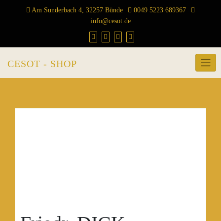
Skip
Am Sunderbach 4, 32257 Bünde
0049 5223 689367
to
info@cesot.de
content
CESOT - SHOP