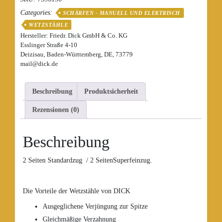
Combi
Categories:
-
SCHÄRFEN - MANUELL UND ELEKTRISCH
30
WETZSTÄHLE
cm
Hersteller:
Friedr. Dick GmbH & Co. KG
7596130
Esslinger Straße 4-10
Deizisau, Baden-Württemberg, DE, 73779
Menge
mail@dick.de
Beschreibung
Produktsicherheit
Rezensionen (0)
Beschreibung
2 Seiten Standardzug / 2 SeitenSuperfeinzug.
Die Vorteile der Wetzstähle von DICK
Ausgeglichene Verjüngung zur Spitze
Gleichmäßige Verzahnung