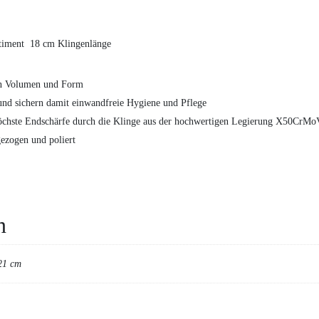
timent 18 cm Klingenlänge
 in Volumen und Form
und sichern damit einwandfreie Hygiene und Pflege
d höchste Endschärfe durch die Klinge aus der hochwertigen Legierung X50CrM
gezogen und poliert
n
21 cm