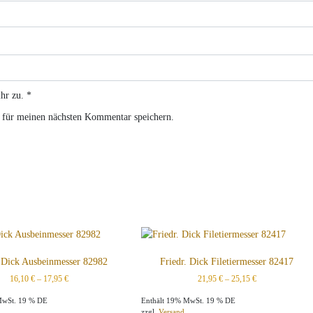
hr zu.
*
 für meinen nächsten Kommentar speichern.
. Dick Ausbeinmesser 82982
Friedr. Dick Filetiermesser 82417
16,10
€
–
17,95
€
21,95
€
–
25,15
€
MwSt. 19 % DE
Enthält 19% MwSt. 19 % DE
zzgl.
Versand