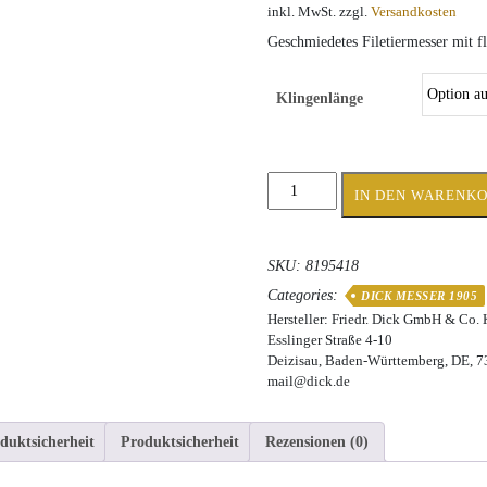
inkl. MwSt.
zzgl.
Versandkosten
Geschmiedetes Filetiermesser mit fl
Klingenlänge
Friedr.
IN DEN WARENK
Dick
Filetiermesser
8195418
SKU:
8195418
Menge
Categories:
DICK MESSER 1905
Hersteller:
Friedr. Dick GmbH & Co.
Esslinger Straße 4-10
Deizisau, Baden-Württemberg, DE, 
mail@dick.de
duktsicherheit
Produktsicherheit
Rezensionen (0)