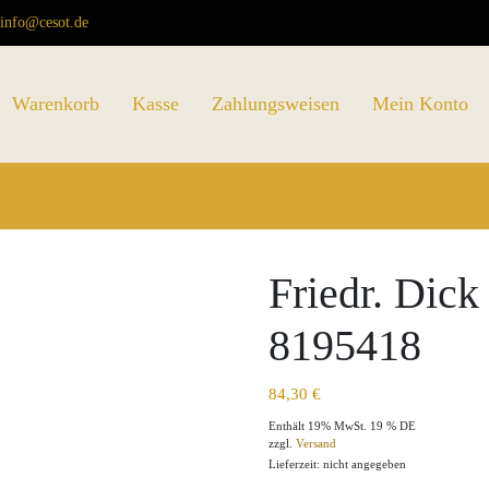
info@cesot.de
Warenkorb
Kasse
Zahlungsweisen
Mein Konto
Friedr. Dick
8195418
84,30
€
Enthält 19% MwSt. 19 % DE
zzgl.
Versand
Lieferzeit: nicht angegeben