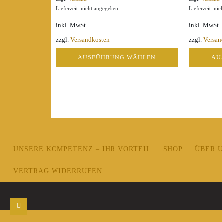
Lieferzeit: nicht angegeben
Lieferzeit: ni
inkl. MwSt.
inkl. MwSt.
zzgl.
Versandkosten
zzgl.
Versan
AUSFÜHRUNG WÄHLEN
AU
Dieses
Dieses
Produkt
Produkt
weist
weist
mehrere
mehrere
Varianten
Varianten
auf.
auf.
Die
Die
Optionen
Optionen
UNSERE KOMPETENZ – IHR VORTEIL
SHOP
ÜBER 
können
können
auf
auf
VERTRAG WIDERRUFEN
der
der
Produktseite
Produktseit
gewählt
gewählt
werden
werden