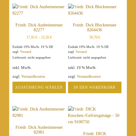
Friedr. Dick Ausbeinmesser
Friedr. Dick Blockmesser
82277
8264436
17,95
€
–
23,50
€
59,70
€
Enthält 19% MwSt. 19 % DE
Enthält 19% MwSt. 19 % DE
zzgl.
Versand
zzgl.
Versand
Lieferzeit: nicht angegeben
Lieferzeit: nicht angegeben
inkl. MwSt.
inkl. 19 % MwSt.
zzgl.
Versandkosten
zzgl.
Versandkosten
AUSFÜHRUNG WÄHLEN
IN DEN WARENKORB
Dieses
Produkt
weist
mehrere
Varianten
Friedr. Dick Ausbeinmesser
auf.
82981
Friedr. DICK
Die