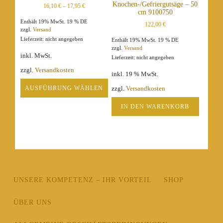
Knochen-/Gefriergutsäge – 50
16,10
€
–
17,95
€
Optionen
cm 9100750
können
Enthält 19% MwSt. 19 % DE
122,00
€
auf
zzgl.
Versand
der
Lieferzeit: nicht angegeben
Enthält 19% MwSt. 19 % DE
zzgl.
Versand
Produktseite
inkl. MwSt.
Lieferzeit: nicht angegeben
gewählt
werden
zzgl.
Versandkosten
inkl. 19 % MwSt.
AUSFÜHRUNG WÄHLEN
zzgl.
Versandkosten
Dieses
IN DEN WARENKORB
Produkt
weist
mehrere
Varianten
auf.
Die
Optionen
UNSERE KOMPETENZ – IHR VORTEIL
SHOP
können
auf
ÜBER UNS
der
Produktseite