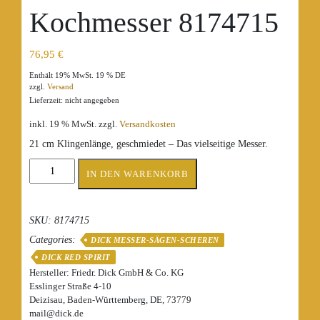
Kochmesser 8174715
76,95
€
Enthält 19% MwSt. 19 % DE
zzgl.
Versand
Lieferzeit: nicht angegeben
inkl. 19 % MwSt.
zzgl.
Versandkosten
21 cm Klingenlänge, geschmiedet – Das vielseitige Messer.
Friedr.
IN DEN WARENKORB
DICK
Kochmesser
8174715
SKU:
8174715
Menge
Categories:
DICK MESSER-SÄGEN-SCHEREN
DICK RED SPIRIT
Hersteller:
Friedr. Dick GmbH & Co. KG
Esslinger Straße 4-10
Deizisau, Baden-Württemberg, DE, 73779
mail@dick.de