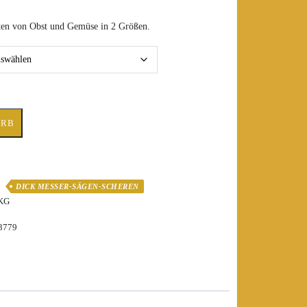
ten von Obst und Gemüse in 2 Größen.
ORB
DICK MESSER-SÄGEN-SCHEREN
 KG
73779