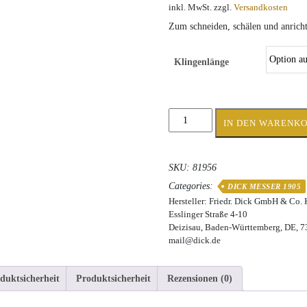
inkl. MwSt.
zzgl.
Versandkosten
Zum schneiden, schälen und anrich
Klingenlänge
Friedr.
IN DEN WARENK
Dick
Tranchiermesser
81956
SKU:
81956
Menge
Categories:
DICK MESSER 1905
Hersteller:
Friedr. Dick GmbH & Co.
Esslinger Straße 4-10
Deizisau, Baden-Württemberg, DE, 
mail@dick.de
duktsicherheit
Produktsicherheit
Rezensionen (0)