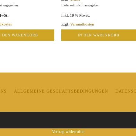
cht angegeben
Lieferzeit: nicht angegeben
MwSt.
inkl. 19 % MwSt.
dkosten
zzgl.
Versandkosten
N DEN WARENKORB
IN DEN WARENKORB
UNS
ALLGEMEINE GESCHÄFTSBEDINGUNGEN
DATENS
Vertrag widerrufen