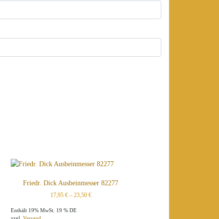
Friedr. Dick Ausbeinmesser 82277
17,95
€
–
23,50
€
Enthält 19% MwSt. 19 % DE
zzgl.
Versand