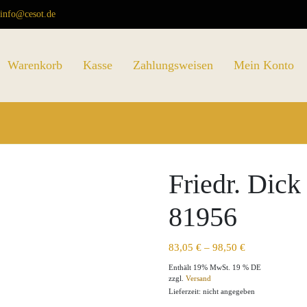
info@cesot.de
Warenkorb
Kasse
Zahlungsweisen
Mein Konto
Friedr. Dick
81956
83,05
€
–
98,50
€
Enthält 19% MwSt. 19 % DE
zzgl.
Versand
Lieferzeit: nicht angegeben